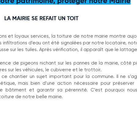
notre patrimoine, protéger notre Mairie
LA MAIRIE SE REFAIT UN TOIT
s et loyaux services, la toiture de notre mairie montre aujou
 infiltrations d’eau ont été signalées par notre locataire, no
e sur les tuiles. Après vérification, il apparaît que le lattage
sence de pigeons nichant sur les pannes de la mairie, côté pi
s sur les véhicules, le cubiverre et le trottoir.
ce chantier un sujet important pour la commune. Il ne s’ag
étique, mais bien d’une action nécessaire pour préserver 
 bâtiment et garantir sa pérennité. C’est pourquoi nous a
toiture de notre belle mairie.