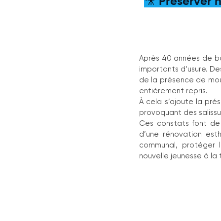
🎥 Préserver 
Après 40 années de bon
importants d’usure. Des
de la présence de mouss
entièrement repris.
À cela s’ajoute la pré
provoquant des salissure
Ces constats font de 
d’une rénovation esth
communal, protéger le
nouvelle jeunesse à la 