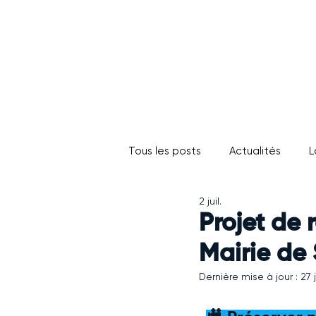
SILLEGNY
la vallée de la Seille
Tous les posts
Actualités
L
2 juil.
Projet de 
Mairie de 
Dernière mise à jour :
27 j