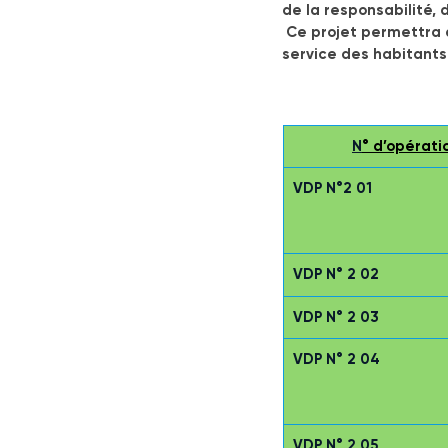
de la responsabilité, 
 Ce projet permettra 
service des habitants
N
° d’opérati
VDP N°2 01
VDP N° 2 02
VDP N° 2 03
VDP N° 2 04
VDP N° 2 05