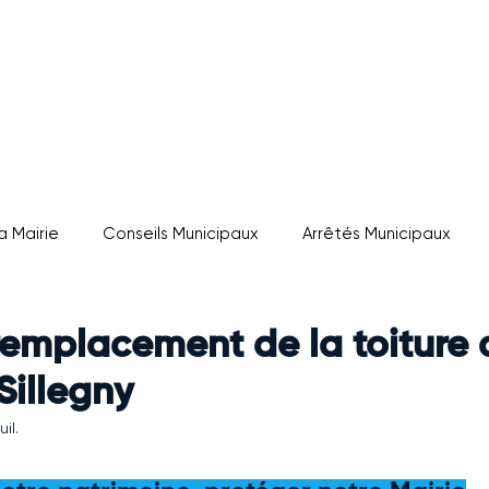
L
a Mairie
Conseils Municipaux
Arrêtés Municipaux
remplacement de la toiture 
Sillegny
uil.