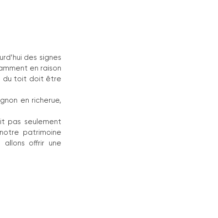
rd’hui des signes 
tamment en raison 
 du toit doit être 
gnon en richerue, 
it pas seulement 
notre patrimoine 
llons offrir une 