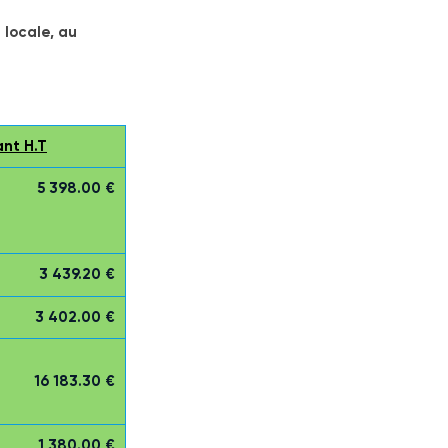
locale, au 
nt H.T
5 398.00 €
3 439.20 €
3 402.00 €
16 183.30 €
1 380.00 €