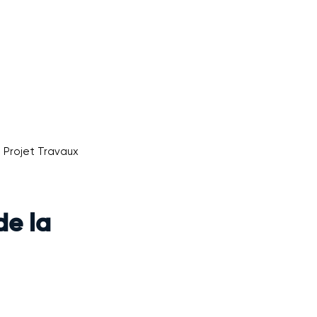
A MAIRIE
LA COMMUNE
ACTUALITÉS
CONTACT
Projet Travaux
de la